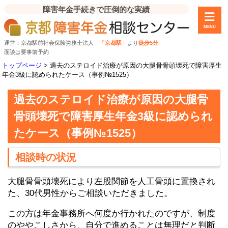
障害年金手続きで圧倒的な実績
MENU
運営：京都駅前社会保険労務士法人
「京都駅」
より
徒歩5分
面談は要事前予約
トップページ
>
過去のステロイド治療が原因の大腿骨骨頭壊死で障害厚生
年金3級に認められたケース（事例№1525）
過去のステロイド治療が原因の大腿骨
骨頭壊死で障害厚生年金3級に認められ
たケース（事例№1525）
相談時の状況
大腿骨骨頭壊死により左股関節を人工骨頭に置換され
た、30代男性からご相談いただきました。
この方は年金事務所へ何度か行かれたのですが、制度
のややこしさから、自分で進めることは無理だと判断