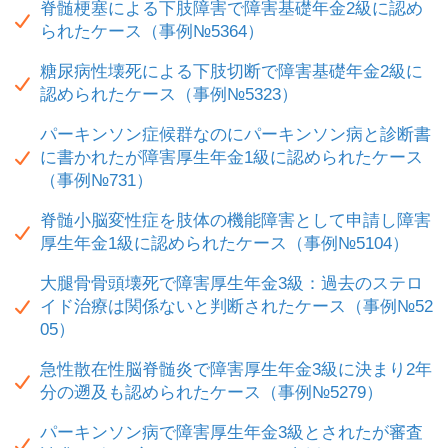
脊髄梗塞による下肢障害で障害基礎年金2級に認め
られたケース（事例№5364）
糖尿病性壊死による下肢切断で障害基礎年金2級に
認められたケース（事例№5323）
パーキンソン症候群なのにパーキンソン病と診断書
に書かれたが障害厚生年金1級に認められたケース
（事例№731）
脊髄小脳変性症を肢体の機能障害として申請し障害
厚生年金1級に認められたケース（事例№5104）
大腿骨骨頭壊死で障害厚生年金3級：過去のステロ
イド治療は関係ないと判断されたケース（事例№52
05）
急性散在性脳脊髄炎で障害厚生年金3級に決まり2年
分の遡及も認められたケース（事例№5279）
パーキンソン病で障害厚生年金3級とされたが審査