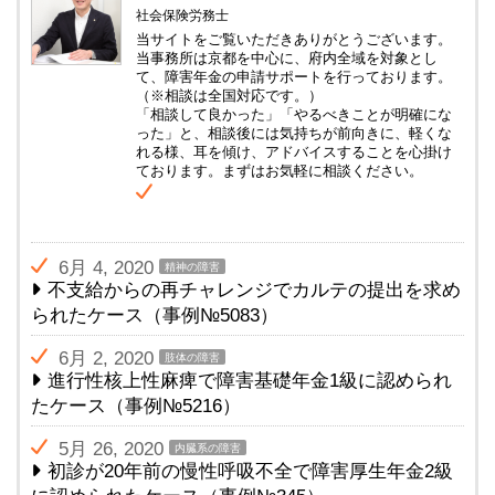
社会保険労務士
当サイトをご覧いただきありがとうございます。
当事務所は京都を中心に、府内全域を対象とし
て、障害年金の申請サポートを行っております。
（※相談は全国対応です。）
「相談して良かった」「やるべきことが明確にな
った」と、相談後には気持ちが前向きに、軽くな
れる様、耳を傾け、アドバイスすることを心掛け
ております。まずはお気軽に相談ください。
6月 4, 2020
精神の障害
不支給からの再チャレンジでカルテの提出を求め
られたケース（事例№5083）
6月 2, 2020
肢体の障害
進行性核上性麻痺で障害基礎年金1級に認められ
たケース（事例№5216）
5月 26, 2020
内臓系の障害
初診が20年前の慢性呼吸不全で障害厚生年金2級