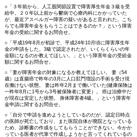
○「３年前から、人工股関節設置で障害厚生年金３級を受
給中。２０年以上前から鬱病で心療内科にかかっていた
が、最近アスペルガー障害の疑いがあると言われた。こち
らでも障害年金をもらうことはできるのか？」という障害
年金の受給に関するお問合せ。
○「平成19年8月が初診で、平成24年10月頃に障害厚生年
金の申請をした。3級で認定されたが、いくらくらいの年
金額になるのか教えてほしい。」という障害年金の受給金
額に関するお問合せ。
○「妻が障害年金の対象になるか教えてほしい。 妻（54
歳）は直腸癌で昨年の3月に人口肛門増設の手術を受け現
在働けない状態。 妻は昨年2月まで働いていた(健康保険は
一昨年8月に1号から3号被保険者に変更）。 癌は治療中だ
が現在は安定した状態。 身体障害者4級。」という障害年
金申請に関するお問合せ。
○「自分で申請を進めようとしているのだが、認定日時点
の医師が死亡しており、また医院自体が廃院となっている
ため、診断書の作成をしてもらうことができない。今かか
っている医者が代筆で作成しようかと言ってくれているの