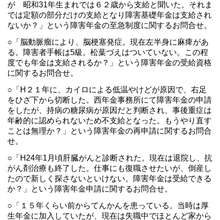
が 昭和31年生まれでは６２歳から支給と聞いた。それま
では定額の部分だけの支給となり障害基礎年金は支給され
ないか？」という障害年金の至急制度に関するお問合せ。
○「脳動脈瘤により、脳梗塞発症。現在左半身に麻痺があ
る。障害者手帳は5級。松葉づえはついていない。この程
度でも年金は支給されるか？」という障害年金の受給資格
に関するお問合せ。
○「H２１年に、カイロによる低温やけどが原因で、右足
をひざ下から切断した。西年金事務所にて障害年金の申請
をしたが、持病の糖尿病が原因だと判断され、事後重症は
年齢的に認められないため不支給となった。もうやり直す
ことは無理か？」という障害年金の再申請に関するお問合
せ。
○「H24年1月頃肝臓がんと診断された。現在は退院し、抗
がん剤治療も終了した。仕事にも復職させたいが、倒産し
たので新しく探さないといけない。障害年金は受給できる
か？」という障害年金申請に関するお問合せ。
○「１５年くらい前からてんかんを患っている。当時は厚
生年金に加入していたが、現在は失職中でほとんど家から