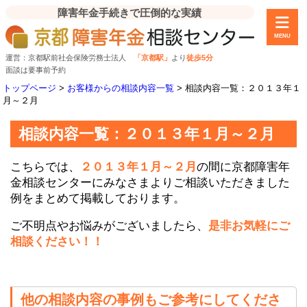
障害年金手続きで圧倒的な実績
MENU
運営：京都駅前社会保険労務士法人
「京都駅」
より
徒歩5分
面談は要事前予約
トップページ
>
お客様からの相談内容一覧
>
相談内容一覧：２０１３年１
月～２月
相談内容一覧：２０１３年１月～２月
こちらでは、
２０１３年１月～２月
の間に京都障害年
金相談センターにみなさまよりご相談いただきました
例をまとめて掲載しております。
ご不明点やお悩みがございましたら、
是非お気軽にご
相談ください！！
他の相談内容の事例もご参考にしてくださ