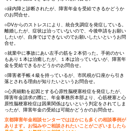
○緑内障と診断されたが、障害年金を受給できるかどうか
のお問合せ。
○DVからのストレスにより、統合失調症を発症している。
離婚したが、症状は治っていないので、今後申請をお願い
したいが、自身ではできないのでお願いしたいというお問
合せ。
○就業中に事故にあい左手の筋を２本切った。手術のかい
もあり１本は治癒したが、１本は治っていないが、障害年
金を受給できるかどうかのお問合せ。
○障害者手帳４級を持っているが、市民税が口座から引き
落とされる理由が知りたいというお問合せ。
○心房細動を起因とする心原性脳梗塞栓症を発症したが、
障害年金請求の際に、年金事務所本部より、心筋梗塞と心
原性脳梗塞栓症は因果関係はないという判定をされてしま
ったが、障害年金の受給は可能かどうかのお問合せ。
京都障害年金相談センターではほかにも多くの相談事例が
あります。お悩みやご相談されたいことがございましたら