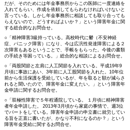
だが、そのためには年金事務所からこの医師に一度連絡を
入れてもらい、作成を依頼してもらわなければいけないと
言っている。しかし年金事務所に相談しても取り合っても
らえないので、どうすればよいか？」という障害年金に関
する総合的なお問合せ。
○「精神障害3級持っている。高校時代に鬱（不安神経
症、パニック障害）になり、今は広汎性発達障害による２
次障害もあるということで、手帳をもらった。今後の書類
の手続き等困っている。」総合的な相談によるお問合せ。
○「両股関節と左肩に人工関節を入れている。平成19年9
月頃に事故にあい、3年前に人工股関節を入れた。10年位
前から生活保護を受給しているが、年を取ると額が減らさ
れると聞いたので、障害年金に変えたい。」という障害年
金申請に関するお問合せ。
○「双極性障害で５年程通院している。 １月頃に精神障害
者年金申請した。 2013年3月頃から家庭の事情で、週3位
でパートをしている。障害年金申請の申立書に就労してい
る旨を正直に書いたが、かなり不利になるのか？」という
障害年金受給に関するお問合せ。