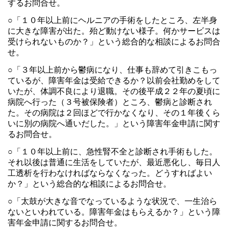
するお問合せ。
○「１０年以上前にヘルニアの手術をしたところ、左半身
に大きな障害が出た。殆ど動けない様子。何かサービスは
受けられないものか？」という総合的な相談によるお問合
せ。
○「３年以上前から鬱病になり、仕事も辞めて引きこもっ
ているが、障害年金は受給できるか？以前会社勤めをして
いたが、体調不良により退職。その後平成２２年の夏頃に
病院へ行った（３号被保険者）ところ、鬱病と診断され
た。その病院は２回ほどで行かなくなり、その１年後くら
いに別の病院へ通いだした。」という障害年金申請に関す
るお問合せ。
○「１０年以上前に、急性腎不全と診断され手術もした。
それ以後は普通に生活をしていたが、最近悪化し、毎日人
工透析を行わなければならなくなった。どうすればよい
か？」という総合的な相談によるお問合せ。
○「太鼓が大きな音でなっているような状況で、一生治ら
ないといわれている。障害年金はもらえるか？」という障
害年金申請に関するお問合せ。