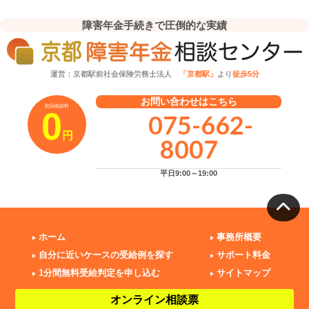
障害年金手続きで圧倒的な実績
運営：京都駅前社会保険労務士法人
「京都駅」
より
徒歩5分
お問い合わせはこちら
初回相談料
0
075-662-
円
8007
平日9:00～19:00
ホーム
事務所概要
自分に近いケースの受給例を探す
サポート料金
1分間無料受給判定を申し込む
サイトマップ
オンライン相談票