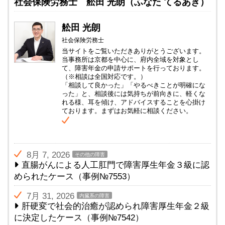
社会保険労務士 舩田 光朗（ふなた てるあき）
舩田 光朗
社会保険労務士
当サイトをご覧いただきありがとうございます。
当事務所は京都を中心に、府内全域を対象とし
て、障害年金の申請サポートを行っております。
（※相談は全国対応です。）
「相談して良かった」「やるべきことが明確にな
った」と、相談後には気持ちが前向きに、軽くな
れる様、耳を傾け、アドバイスすることを心掛け
ております。まずはお気軽に相談ください。
8月 7, 2026
その他の障害
直腸がんによる人工肛門で障害厚生年金３級に認
められたケース（事例№7553）
7月 31, 2026
内臓系の障害
肝硬変で社会的治癒が認められ障害厚生年金２級
に決定したケース（事例№7542）