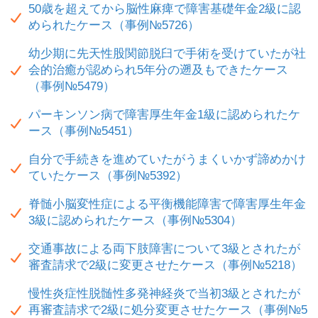
50歳を超えてから脳性麻痺で障害基礎年金2級に認
められたケース（事例№5726）
幼少期に先天性股関節脱臼で手術を受けていたが社
会的治癒が認められ5年分の遡及もできたケース
（事例№5479）
パーキンソン病で障害厚生年金1級に認められたケ
ース（事例№5451）
自分で手続きを進めていたがうまくいかず諦めかけ
ていたケース（事例№5392）
脊髄小脳変性症による平衡機能障害で障害厚生年金
3級に認められたケース（事例№5304）
交通事故による両下肢障害について3級とされたが
審査請求で2級に変更させたケース（事例№5218）
慢性炎症性脱髄性多発神経炎で当初3級とされたが
再審査請求で2級に処分変更させたケース（事例№5