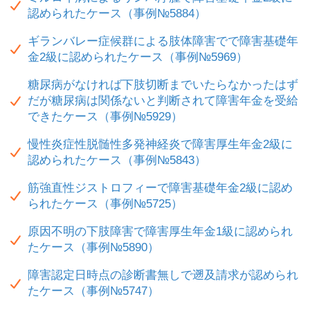
認められたケース（事例№5884）
ギランバレー症候群による肢体障害でで障害基礎年
金2級に認められたケース（事例№5969）
糖尿病がなければ下肢切断までいたらなかったはず
だが糖尿病は関係ないと判断されて障害年金を受給
できたケース（事例№5929）
慢性炎症性脱髄性多発神経炎で障害厚生年金2級に
認められたケース（事例№5843）
筋強直性ジストロフィーで障害基礎年金2級に認め
られたケース（事例№5725）
原因不明の下肢障害で障害厚生年金1級に認められ
たケース（事例№5890）
障害認定日時点の診断書無しで遡及請求が認められ
たケース（事例№5747）