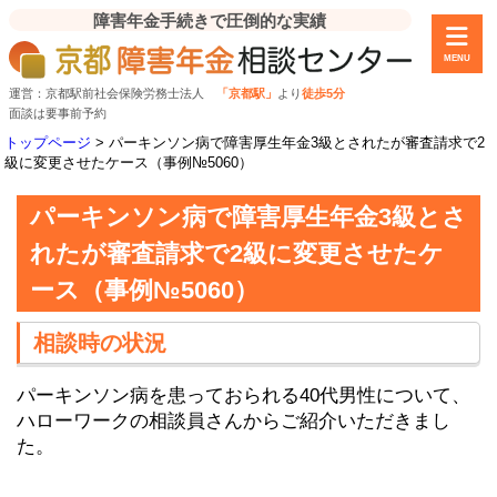
障害年金手続きで圧倒的な実績
MENU
運営：京都駅前社会保険労務士法人
「京都駅」
より
徒歩5分
面談は要事前予約
トップページ
>
パーキンソン病で障害厚生年金3級とされたが審査請求で2
級に変更させたケース（事例№5060）
パーキンソン病で障害厚生年金3級とさ
れたが審査請求で2級に変更させたケ
ース（事例№5060）
相談時の状況
パーキンソン病を患っておられる40代男性について、
ハローワークの相談員さんからご紹介いただきまし
た。