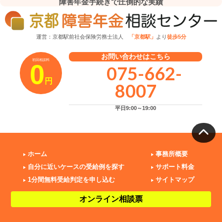
障害年金手続きで圧倒的な実績
運営：京都駅前社会保険労務士法人
「京都駅」
より
徒歩5分
お問い合わせはこちら
初回相談料
0
075-662-
円
8007
平日9:00～19:00
ホーム
事務所概要
自分に近いケースの受給例を探す
サポート料金
1分間無料受給判定を申し込む
サイトマップ
オンライン相談票