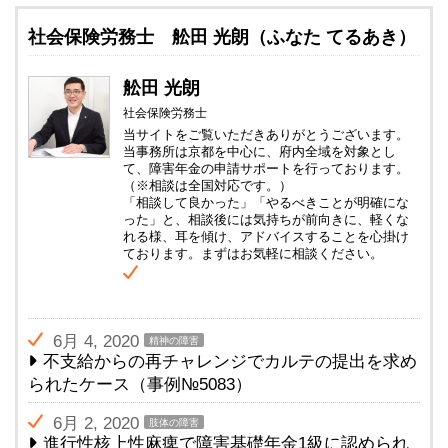
社会保険労務士 舩田 光朗（ふなた てるあき）
舩田 光朗
社会保険労務士
当サイトをご覧いただきありがとうございます。
当事務所は京都を中心に、府内全域を対象とし
て、障害年金の申請サポートを行っております。
（※相談は全国対応です。）
「相談して良かった」「やるべきことが明確にな
った」と、相談後には気持ちが前向きに、軽くな
れる様、耳を傾け、アドバイスすることを心掛け
ております。まずはお気軽に相談ください。
6月 4, 2020
精神の障害
不支給からの再チャレンジでカルテの提出を求め
られたケース（事例№5083）
6月 2, 2020
肢体の障害
進行性核上性麻痺で障害基礎年金1級に認められ