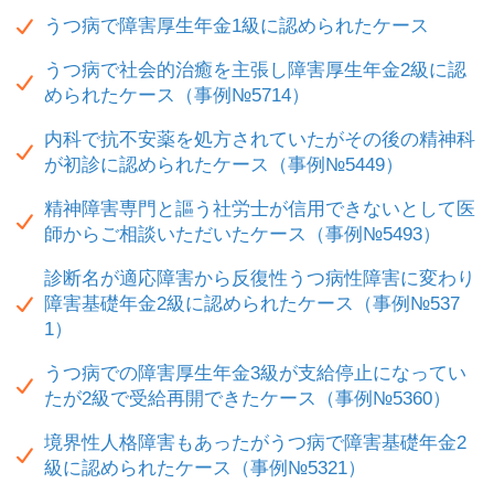
うつ病で障害厚生年金1級に認められたケース
うつ病で社会的治癒を主張し障害厚生年金2級に認
められたケース（事例№5714）
内科で抗不安薬を処方されていたがその後の精神科
が初診に認められたケース（事例№5449）
精神障害専門と謳う社労士が信用できないとして医
師からご相談いただいたケース（事例№5493）
診断名が適応障害から反復性うつ病性障害に変わり
障害基礎年金2級に認められたケース（事例№537
1）
うつ病での障害厚生年金3級が支給停止になってい
たが2級で受給再開できたケース（事例№5360）
境界性人格障害もあったがうつ病で障害基礎年金2
級に認められたケース（事例№5321）