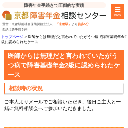
障害年金手続きで圧倒的な実績
MENU
運営：京都駅前社会保険労務士法人
「京都駅」
より
徒歩5分
面談は要事前予約
トップページ
>
医師からは無理だと言われていたがうつ病で障害基礎年金2
級に認められたケース
医師からは無理だと言われていたがう
つ病で障害基礎年金2級に認められたケ
ース
相談時の状況
ご本人よりメールでご相談いただき、後日ご主人と一
緒に無料相談会へご参加いただきました。