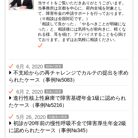
当サイトをご覧いただきありがとうございます。
当事務所は京都を中心に、府内全域を対象とし
て、障害年金の申請サポートを行っております。
（※相談は全国対応です。）
「相談して良かった」「やるべきことが明確にな
った」と、相談後には気持ちが前向きに、軽くな
れる様、耳を傾け、アドバイスすることを心掛け
ております。まずはお気軽に相談ください。
6月 4, 2020
精神の障害
不支給からの再チャレンジでカルテの提出を求め
られたケース（事例№5083）
6月 2, 2020
肢体の障害
進行性核上性麻痺で障害基礎年金1級に認められ
たケース（事例№5216）
5月 26, 2020
内臓系の障害
初診が20年前の慢性呼吸不全で障害厚生年金2級
に認められたケース（事例№345）