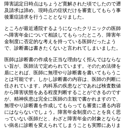
障害認定日時点はちょうど寛解された頃でしたので遡
及請求は諦め、現時点の症状だけを審査してもらう事
後重症請求を行うこととなりました。
ところが最近通院するようになったクリニックの医師
へ障害年金について相談してもらったところ、障害年
金制度に否定的な考えを持っている医師だったよう
で、診断書は書きたくないと言われてしまいました。
医師は診断書の作成を正当な理由なく拒んではならな
い旨が、医師法で定められています。そのため法律を
盾にとれば、医師に無理やり診断書を書いてもらうこ
とは可能です。しかし診断書の内容は、医師の判断に
任されています。内科系の疾患などであれば検査数値
から障害状態をある程度判断することができるのです
が、精神疾患は完全に医師の主観で書かれますので、
無理やり診断書を作成してもらっても審査に通る内容
にはならないでしょう。障害年金制度のことを良く思
っていない医師だと、わざと障害年金の対象とならな
い病名に診断を変えられてしまうことも実際にありま