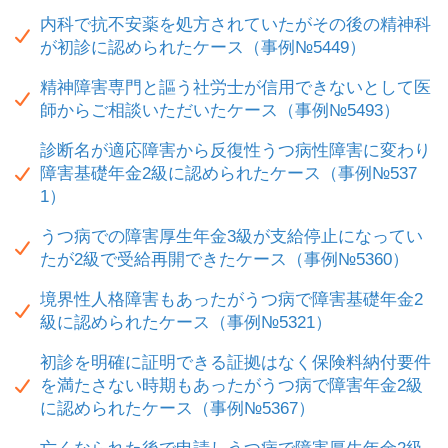
内科で抗不安薬を処方されていたがその後の精神科
が初診に認められたケース（事例№5449）
精神障害専門と謳う社労士が信用できないとして医
師からご相談いただいたケース（事例№5493）
診断名が適応障害から反復性うつ病性障害に変わり
障害基礎年金2級に認められたケース（事例№537
1）
うつ病での障害厚生年金3級が支給停止になってい
たが2級で受給再開できたケース（事例№5360）
境界性人格障害もあったがうつ病で障害基礎年金2
級に認められたケース（事例№5321）
初診を明確に証明できる証拠はなく保険料納付要件
を満たさない時期もあったがうつ病で障害年金2級
に認められたケース（事例№5367）