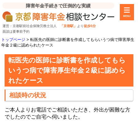
障害年金手続きで圧倒的な実績
MENU
運営：京都駅前社会保険労務士法人
「京都駅」
より
徒歩5分
面談は要事前予約
トップページ
>
転医先の医師に診断書を作成してもらいうつ病で障害厚生
年金２級に認められたケース
転医先の医師に診断書を作成してもら
いうつ病で障害厚生年金２級に認めら
れたケース
相談時の状況
ご本人よりお電話でご相談いただき、外出が困難な方
でしたのでご自宅へ伺いました。