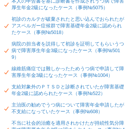
本人の申告書を基に診断書を作成されうつ病で障害
厚生年金2級になったケース（事例№5075）
初診のカルテが破棄されたと思い込んでおられたが
アスペルガー症候群で障害基礎年金2級に認められ
たケース（事例№5018）
病院の担当者を説得して初診を証明してもらいうつ
病で障害厚生年金3級になったケース（事例№501
9）
線維筋痛症では難しかったためうつ病で申請して障
害厚生年金3級になったケース（事例№1004）
支給対象外のＰＴＳＤと診断されていたが障害基礎
年金2級に認められたケース（事例№522）
主治医の勧めでうつ病について障害年金申請したが
不支給になっていたケース（事例№608）
不当に社会的治癒を適用されかけたが持続性気分障