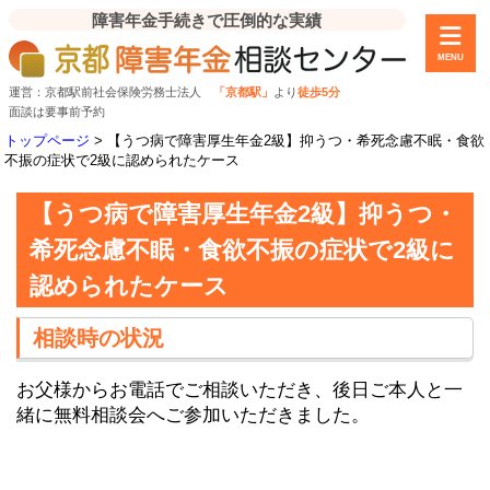
障害年金手続きで圧倒的な実績
MENU
運営：京都駅前社会保険労務士法人
「京都駅」
より
徒歩5分
面談は要事前予約
トップページ
>
【うつ病で障害厚生年金2級】抑うつ・希死念慮不眠・食欲
不振の症状で2級に認められたケース
【うつ病で障害厚生年金2級】抑うつ・
希死念慮不眠・食欲不振の症状で2級に
認められたケース
相談時の状況
お父様からお電話でご相談いただき、後日ご本人と一
緒に無料相談会へご参加いただきました。