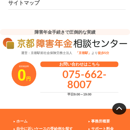
サイトマップ
障害年金手続きで圧倒的な実績
運営：京都駅前社会保険労務士法人
「京都駅」
より
徒歩5分
お問い合わせはこちら
初回相談料
0
075-662-
円
8007
平日9:00～19:00
ホーム
事務所概要
自分に近いケースの受給例を探す
サポート料金