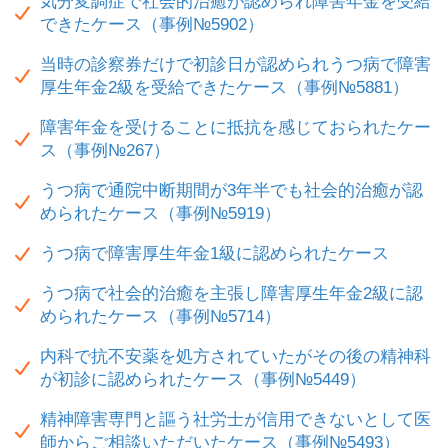
気分変調症で社会的治癒が認められ障害年金を受給
できたケース（事例№5902）
当時の診察券だけで初診日が認められうつ病で障害
厚生年金2級を受給できたケース（事例№5881）
障害年金を受けることに抵抗を感じておられたケー
ス（事例№267）
うつ病で通院中断期間が3年半でも社会的治癒が認
められたケース（事例№5919）
うつ病で障害厚生年金1級に認められたケース
うつ病で社会的治癒を主張し障害厚生年金2級に認
められたケース（事例№5714）
内科で抗不安薬を処方されていたがその後の精神科
が初診に認められたケース（事例№5449）
精神障害専門と謳う社労士が信用できないとして医
師からご相談いただいたケース（事例№5493）