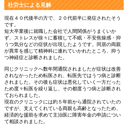
社労士による見解
現在４０代後半の方で、２０代前半に発症されたそう
です。
短大卒業後に就職した会社で人間関係がうまくいか
ず、ストレスが徐々に蓄積して不眠・不安焦燥感・抑
うつ気分などの症状が出現したようです。同居の両親
が異常を感じて精神科に連れていかれたところ、抑う
つ神経症と診断されました。
同じクリニックへ数年間通院されましたが症状は改善
されなかったため転医され、転医先ではうつ病と診断
されました。その後も症状は悪化していく一方だった
ため度々転医を繰り返し、その都度うつ病と診断され
ておられました。
現在のクリニックには約５年前から通院されていたの
ですが、支えてくれている両親も高齢となったため、
経済的な援助を求めて主治医に障害年金の申請につい
て相談されました。