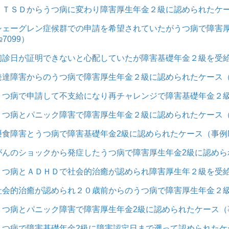
ＰＴＳＤからうつ病に変わり障害厚生年金２級に認められたケース
シェーグレン症候群での申請を希望されていたがうつ病で障害
7099）
初診日が証明できないと心配していたが障害基礎年金２級を受給
発達障害からのうつ病で障害厚生年金２級に認められたケース（事
うつ病で申請して不支給になり再チャレンジで障害基礎年金２級
うつ病とパニック障害で障害厚生年金２級に認められたケース（事
摂食障害とうつ病で障害基礎年金2級に認められたケース（事例№
がんのショックから発症したうつ病で障害厚生年金2級に認められ
うつ病とＡＤＨＤで社会的治癒が認められ障害厚生年２級を受給
社会的治癒が認められ２０歳前からのうつ病で障害厚生年金２級
うつ病とパニック障害で障害厚生年金2級に認められたケース（事
うつ病で障害基礎年金2級に障害認定日まで遡って認められたケー