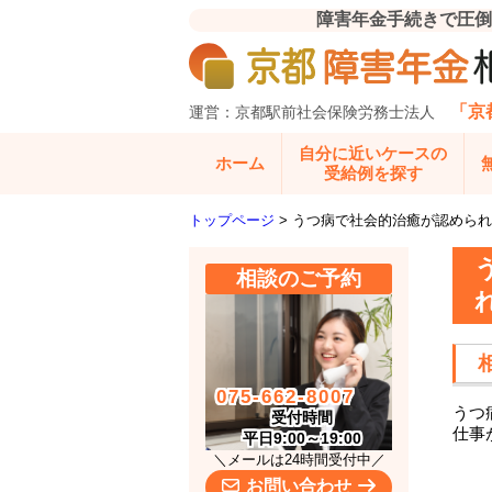
障害年金手続きで圧倒
「京
運営：京都駅前社会保険労務士法人
自分に近いケースの
ホーム
受給例を探す
トップページ
>
うつ病で社会的治癒が認められ
相談のご予約
075-662-8007
うつ
受付時間
仕事
平日9:00～19:00
＼メールは24時間受付中／
お問い合わせ