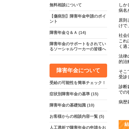
しか
無料相談について
病名
【傷病別】障害年金申請のポイ
原則
ント
けで
障害年金Ｑ＆Ａ
(14)
社会
これ
障害年金のサポートをされてい
く過
るソーシャルワーカーの皆様へ
法律
的治
障害年金について
そこ
受診
受給の可能性を簡単チェック！
診断
での
症状別障害年金の基準
(15)
病歴
障害年金の基礎知識
(10)
お客様からの相談内容一覧
(5)
結
人工透析で障害年金の申請をお