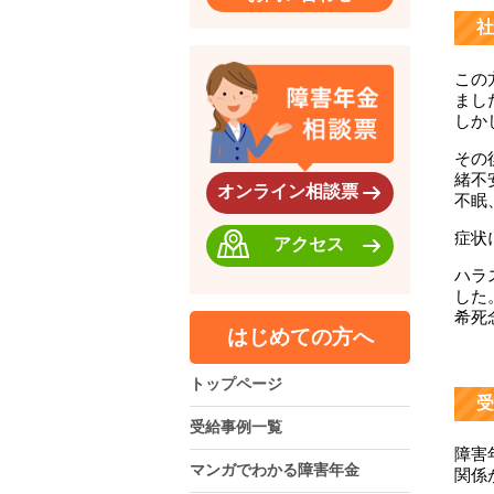
社
この
まし
しか
その
緒不
オンライン相談票
不眠
症状
アクセス
ハラ
した
希死
はじめての方へ
トップページ
受
受給事例一覧
障害
マンガでわかる障害年金
関係