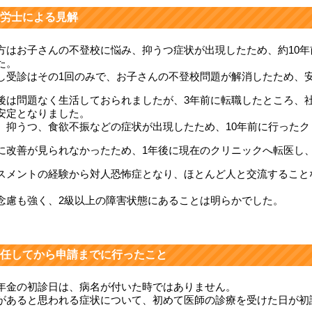
労士による見解
方はお子さんの不登校に悩み、抑うつ症状が出現したため、約10
た。
し受診はその1回のみで、お子さんの不登校問題が解消したため、
後は問題なく生活しておられましたが、3年前に転職したところ、
安定となりました。
、抑うつ、食欲不振などの症状が出現したため、10年前に行った
に改善が見られなかったため、1年後に現在のクリニックへ転医し
スメントの経験から対人恐怖症となり、ほとんど人と交流すること
。
念慮も強く、2級以上の障害状態にあることは明らかでした。
任してから申請までに行ったこと
年金の初診日は、病名が付いた時ではありません。
があると思われる症状について、初めて医師の診療を受けた日が初