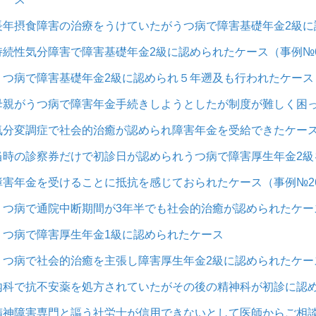
長年摂食障害の治療をうけていたがうつ病で障害基礎年金2級に認
持続性気分障害で障害基礎年金2級に認められたケース（事例№6
うつ病で障害基礎年金2級に認められ５年遡及も行われたケース（
母親がうつ病で障害年金手続きしようとしたが制度が難しく困っ
気分変調症で社会的治癒が認められ障害年金を受給できたケース（
当時の診察券だけで初診日が認められうつ病で障害厚生年金2級を
障害年金を受けることに抵抗を感じておられたケース（事例№2
うつ病で通院中断期間が3年半でも社会的治癒が認められたケース
うつ病で障害厚生年金1級に認められたケース
うつ病で社会的治癒を主張し障害厚生年金2級に認められたケース
内科で抗不安薬を処方されていたがその後の精神科が初診に認め
精神障害専門と謳う社労士が信用できないとして医師からご相談