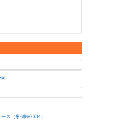
）
例
ス（事例№7334）