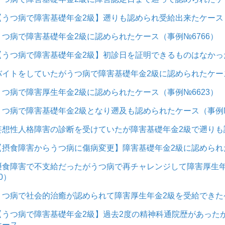
【うつ病で障害基礎年金2級】遡りも認められ受給出来たケース
うつ病で障害基礎年金2級に認められたケース（事例№6766）
【うつ病で障害基礎年金2級】初診日を証明できるものはなかっ
バイトをしていたがうつ病で障害基礎年金2級に認められたケース
うつ病で障害厚生年金2級に認められたケース（事例№6623）
うつ病で障害基礎年金2級となり遡及も認められたケース（事例№
妄想性人格障害の診断を受けていたが障害基礎年金2級で遡りも認
【摂食障害からうつ病に傷病変更】障害基礎年金2級に認められ
摂食障害で不支給だったがうつ病で再チャレンジして障害厚生年
0）
うつ病で社会的治癒が認められて障害厚生年金2級を受給できたケ
【うつ病で障害基礎年金2級】過去2度の精神科通院歴があった
ケース