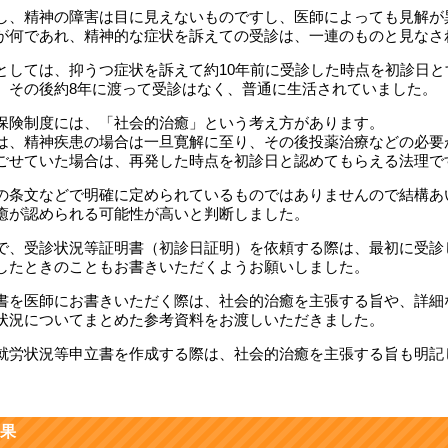
し、精神の障害は目に見えないものですし、医師によっても見解が
が何であれ、精神的な症状を訴えての受診は、一連のものと見なさ
としては、抑うつ症状を訴えて約10年前に受診した時点を初診日と
、その後約8年に渡って受診はなく、普通に生活されていました。
保険制度には、「社会的治癒」という考え方があります。
は、精神疾患の場合は一旦寛解に至り、その後投薬治療などの必要
ごせていた場合は、再発した時点を初診日と認めてもらえる法理で
の条文などで明確に定められているものではありませんので結構あ
癒が認められる可能性が高いと判断しました。
で、受診状況等証明書（初診日証明）を依頼する際は、最初に受診
したときのこともお書きいただくようお願いしました。
書を医師にお書きいただく際は、社会的治癒を主張する旨や、詳細
状況についてまとめた参考資料をお渡しいただきました。
就労状況等申立書を作成する際は、社会的治癒を主張する旨も明記
果