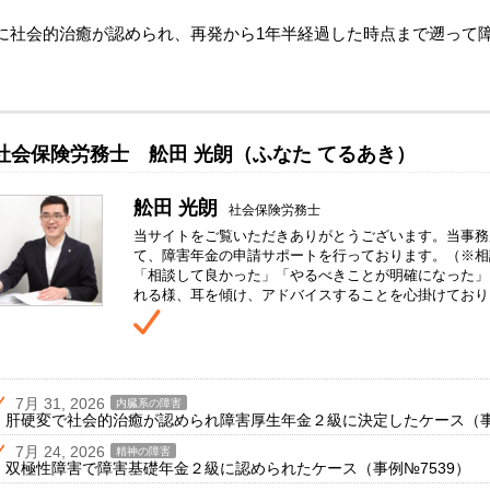
に社会的治癒が認められ、再発から1年半経過した時点まで遡って
社会保険労務士 舩田 光朗（ふなた てるあき）
舩田 光朗
社会保険労務士
当サイトをご覧いただきありがとうございます。当事務
て、障害年金の申請サポートを行っております。（※相
「相談して良かった」「やるべきことが明確になった」
れる様、耳を傾け、アドバイスすることを心掛けており
7月 31, 2026
内臓系の障害
肝硬変で社会的治癒が認められ障害厚生年金２級に決定したケース（事例
7月 24, 2026
精神の障害
双極性障害で障害基礎年金２級に認められたケース（事例№7539）