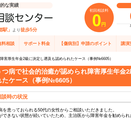
的な実績
初回相談料
0
円
都駅」
徒歩5分
より
無料相談
サポート料金
【傷病別】申請のポイント
講演
障害厚生年金2級に決定し遡及も認められたケース（事例№6605）
うつ病で社会的治癒が認められ障害厚生年金2
れたケース（事例№6605）
相談時の状況
病を患っておられる50代の女性からご相談いただきました。
ができない状態が続いていたため、主治医から障害年金を勧められ