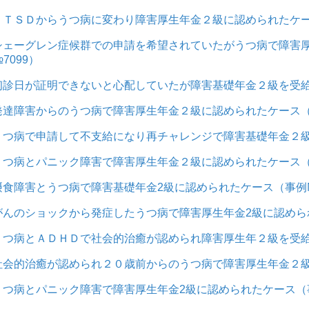
ＰＴＳＤからうつ病に変わり障害厚生年金２級に認められたケース
シェーグレン症候群での申請を希望されていたがうつ病で障害
7099）
初診日が証明できないと心配していたが障害基礎年金２級を受給
発達障害からのうつ病で障害厚生年金２級に認められたケース（事
うつ病で申請して不支給になり再チャレンジで障害基礎年金２級
うつ病とパニック障害で障害厚生年金２級に認められたケース（事
摂食障害とうつ病で障害基礎年金2級に認められたケース（事例№
がんのショックから発症したうつ病で障害厚生年金2級に認められ
うつ病とＡＤＨＤで社会的治癒が認められ障害厚生年２級を受給
社会的治癒が認められ２０歳前からのうつ病で障害厚生年金２級
うつ病とパニック障害で障害厚生年金2級に認められたケース（事