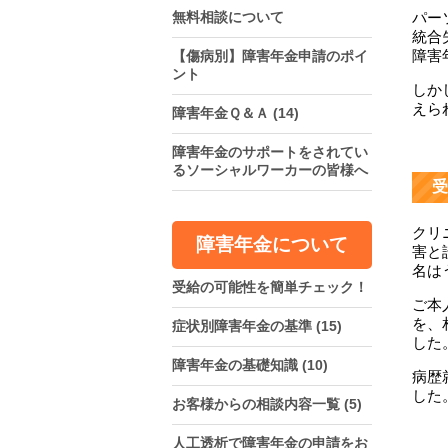
パー
無料相談について
統合
障害
【傷病別】障害年金申請のポイ
ント
しか
えら
障害年金Ｑ＆Ａ
(14)
障害年金のサポートをされてい
るソーシャルワーカーの皆様へ
受
クリ
障害年金について
害と
名は
受給の可能性を簡単チェック！
ご本
を、
症状別障害年金の基準
(15)
した
障害年金の基礎知識
(10)
病歴
した
お客様からの相談内容一覧
(5)
人工透析で障害年金の申請をお