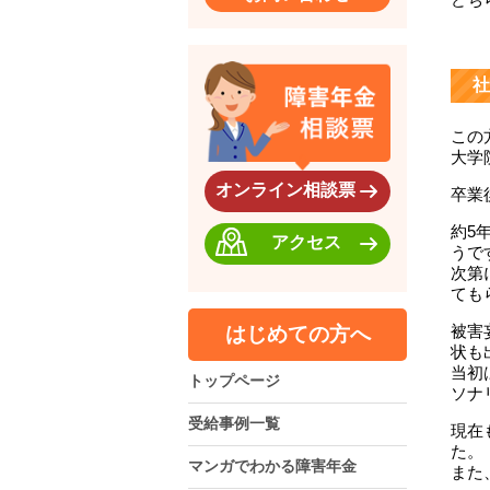
社
この
大学
オンライン相談票
卒業
約5
アクセス
うで
次第
ても
被害
はじめての方へ
状も
当初
トップページ
ソナ
受給事例一覧
現在
た。
マンガでわかる障害年金
また