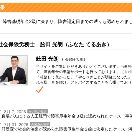
果
、障害基礎年金2級に決まり、障害認定日までの遡りも認められま
社会保険労務士 舩田 光朗（ふなた てるあき）
舩田 光朗
社会保険労務士
当サイトをご覧いただきありがとうございます。当事務
て、障害年金の申請サポートを行っております。（※相
「相談して良かった」「やるべきことが明確になった」
れる様、耳を傾け、アドバイスすることを心掛けており
8月 7, 2026
その他の障害
直腸がんによる人工肛門で障害厚生年金３級に認められたケース（事例№
7月 31, 2026
内臓系の障害
肝硬変で社会的治癒が認められ障害厚生年金２級に決定したケース（事例