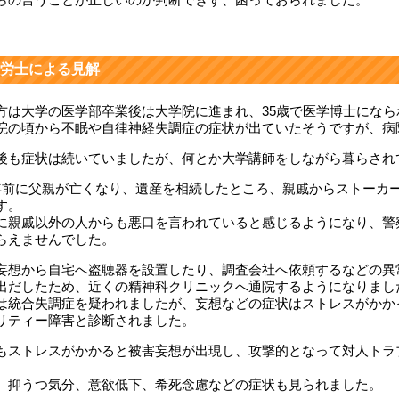
労士による見解
方は大学の医学部卒業後は大学院に進まれ、35歳で医学博士になら
院の頃から不眠や自律神経失調症の症状が出ていたそうですが、病
後も症状は続いていましたが、何とか大学講師をしながら暮らされ
年前に父親が亡くなり、遺産を相続したところ、親戚からストーカ
す。
に親戚以外の人からも悪口を言われていると感じるようになり、警
らえませんでした。
妄想から自宅へ盗聴器を設置したり、調査会社へ依頼するなどの異
出だしたため、近くの精神科クリニックへ通院するようになりまし
は統合失調症を疑われましたが、妄想などの症状はストレスがかか
リティー障害と診断されました。
もストレスがかかると被害妄想が出現し、攻撃的となって対人トラ
、抑うつ気分、意欲低下、希死念慮などの症状も見られました。