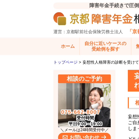
障害年金手続きで圧倒
「京
運営：京都駅前社会保険労務士法人
自分に近いケースの
ホーム
受給例を探す
トップページ
>
妄想性人格障害の診断を受けて
相談のご予約
075-662-8007
妄想
受付時間
ご自
平日9:00～19:00
しま
＼メールは24時間受付中／
お問い合わせ
どち