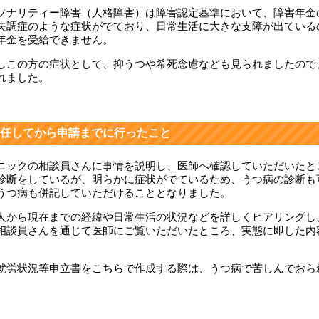
ソナリティー障害（人格障害）は障害認定基準において、障害年金
失調症のような症状がでており、日常生活に大きな支障が出ている
年金を受給できません。
しこの方の症状として、抑うつや希死念慮なども見られましたので
れました。
任してから申請までに行ったこと
ニックの相談員さんに事情を説明し、医師へ確認していただいたと
診断をしているが、明らかに症状がでているため、うつ病の診断も
うつ病も併記していただけることとなりました。
人から現在までの経緯や日常生活の状況などを詳しくヒアリングし
相談員さんを通じて医師にご覧いただいたところ、実態に即した内
。
就労状況等申立書をこちらで作成する際は、うつ病で苦しんでおら
。