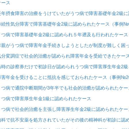
ケース
長年摂食障害の治療をうけていたがうつ病で障害基礎年金2級に認
持続性気分障害で障害基礎年金2級に認められたケース（事例№6
うつ病で障害基礎年金2級に認められ５年遡及も行われたケース（
母親がうつ病で障害年金手続きしようとしたが制度が難しく困っ
気分変調症で社会的治癒が認められ障害年金を受給できたケース（
当時の診察券だけで初診日が認められうつ病で障害厚生年金2級を
障害年金を受けることに抵抗を感じておられたケース（事例№2
うつ病で通院中断期間が3年半でも社会的治癒が認められたケース
うつ病で障害厚生年金1級に認められたケース
うつ病で社会的治癒を主張し障害厚生年金2級に認められたケース
内科で抗不安薬を処方されていたがその後の精神科が初診に認め