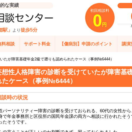
的な実績
初回相談料
0
円
都駅」
徒歩5分
より
無料相談
サポート料金
【傷病別】申請のポイント
講演
いたが障害基礎年金2級で遡りも認められたケース（事例№6444）
妄想性人格障害の診断を受けていたが障害基礎
れたケース（事例№6444）
相談時の状況
性パーソナリティー障害の診断を受けておられる、60代の女性か
身で年金事務所と区役所の国民年金課の両方へ相談に行かれたそう
ったそうです。
らの言うことが正しいのか判断できず、困っておられました。