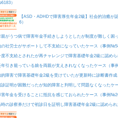
6183）
【ASD・ADHDで障害厚生年金2級】社会的治癒が
6）
母親がうつ病で障害年金手続きしようとしたが制度が難しく困っ
他の社労士がサポートして不支給になっていたケース（事例№58
一度不支給とされたが再チャレンジで障害基礎年金2級に認められ
長年引き籠っている娘を両親が支えきれなくなったケース（事例№
知的障害で障害基礎年金2級を受けていたが更新時に診断書作成を
初診証明が困難だったが知的障害と判明して問題なくなったケース
障害年金を受けることに抵抗を感じておられたケース（事例№2
当時の診察券だけで初診日を証明し障害基礎年金2級に認められた