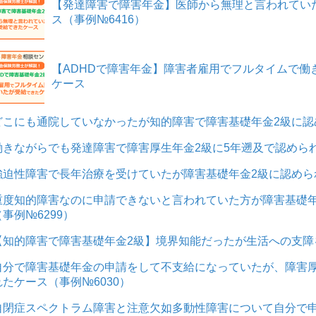
【発達障害で障害年金】医師から無理と言われてい
ス（事例№6416）
【ADHDで障害年金】障害者雇用でフルタイムで働
ケース
どこにも通院していなかったが知的障害で障害基礎年金2級に認め
働きながらでも発達障害で障害厚生年金2級に5年遡及で認められ
強迫性障害で長年治療を受けていたが障害基礎年金2級に認められ
重度知的障害なのに申請できないと言われていた方が障害基礎年
（事例№6299）
【知的障害で障害基礎年金2級】境界知能だったが生活への支障
自分で障害基礎年金の申請をして不支給になっていたが、障害厚
れたケース（事例№6030）
自閉症スペクトラム障害と注意欠如多動性障害について自分で