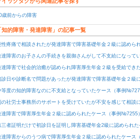
クイックタグから関連記事を探す
20歳前からの障害
「知的障害・発達障害」の記事一覧
慢性疼痛で相談されたが発達障害で障害基礎年金２級に認められ
発達障害のお子さんの手続きを親御さんがして不支給になってい
発達障害で社会的治癒が認められ障害厚生年金２級を受給できた
初診日や診断名で問題があったが発達障害で障害基礎年金２級に
中等度の知的障害なのに不支給となっていたケース（事例№727
別の社労士事務所のサポートを受けていたが不安を感じて相談に
発達障害で障害厚生年金２級に認められたケース（事例№7255
第三者証明だけで初診日を証明し障害基礎年金2級に認められたケ
発達障害からのうつ病で障害厚生年金２級に認められたケース（事