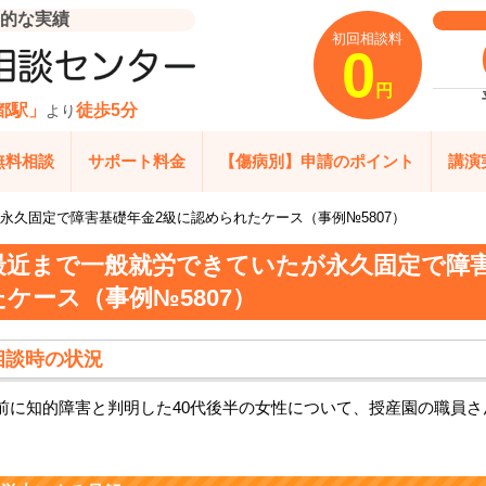
的な実績
初回相談料
0
円
都駅」
徒歩5分
より
無料相談
サポート料金
【傷病別】申請のポイント
講演
永久固定で障害基礎年金2級に認められたケース（事例№5807）
最近まで一般就労できていたが永久固定で障害
たケース（事例№5807）
相談時の状況
前に知的障害と判明した40代後半の女性について、授産園の職員