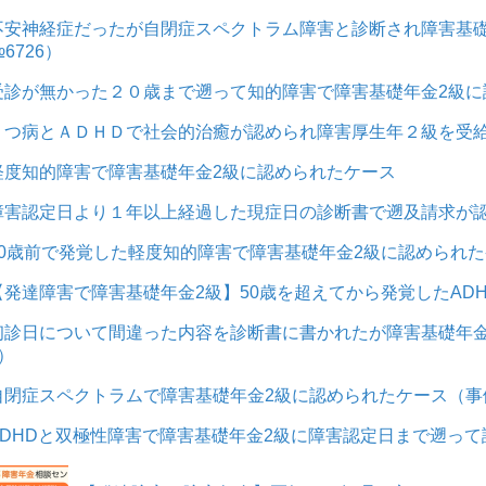
不安神経症だったが自閉症スペクトラム障害と診断され障害基礎
6726）
受診が無かった２０歳まで遡って知的障害で障害基礎年金2級に認
うつ病とＡＤＨＤで社会的治癒が認められ障害厚生年２級を受給
軽度知的障害で障害基礎年金2級に認められたケース
障害認定日より１年以上経過した現症日の診断書で遡及請求が認
50歳前で発覚した軽度知的障害で障害基礎年金2級に認められた
【発達障害で障害基礎年金2級】50歳を超えてから発覚したAD
初診日について間違った内容を診断書に書かれたが障害基礎年金
5）
自閉症スペクトラムで障害基礎年金2級に認められたケース（事例
ADHDと双極性障害で障害基礎年金2級に障害認定日まで遡って