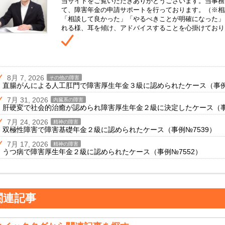
当サイトをご覧いただきありがとうございます。当事務
て、障害年金の申請サポートを行っております。（※相
「相談して良かった」「やるべきことが明確になった」
れる様、耳を傾け、アドバイスすることを心掛けており
8月 7, 2026
その他の障害
直腸がんによる人工肛門で障害厚生年金３級に認められたケース（事例№
7月 31, 2026
内臓系の障害
肝硬変で社会的治癒が認められ障害厚生年金２級に決定したケース（事例
7月 24, 2026
精神の障害
双極性障害で障害基礎年金２級に認められたケース（事例№7539）
7月 17, 2026
精神の障害
うつ病で障害厚生年金２級に認められたケース（事例№7552）
関連記事