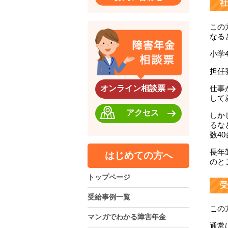
社
この
なる
小学
担任
仕事
オンライン相談票
して
アクセス
しか
るな
数4
長年
はじめての方へ
のと
トップページ
受
受給事例一覧
この
マンガでわかる障害年金
通常