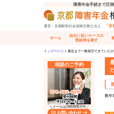
障害年金手続きで圧倒
「京
運営：京都駅前社会保険労務士法人
自分に近いケースの
ホーム
受給例を探す
トップページ
>
最近まで一般就労できていたが
相談のご予約
075-662-8007
数年
受付時間
平日9:00～19:00
＼メールは24時間受付中／
お問い合わせ