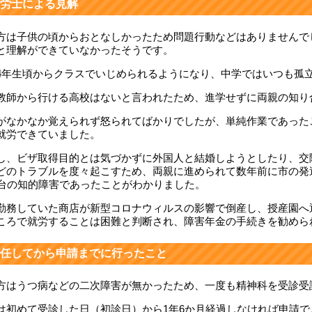
労士による見解
方は子供の頃からおとなしかったため問題行動などはありませんで
と理解ができていなかったそうです。
4年生頃からクラスでいじめられるようになり、中学ではいつも孤
教師から行ける高校はないと言われたため、進学せずに両親の知り
がなかなか覚えられず怒られてばかりでしたが、単純作業であった
就労できていました。
し、ビザ取得目的とは気づかずに外国人と結婚しようとしたり、交
どのトラブルを度々起こすため、両親に進められて数年前に市の発
0台の知的障害であったことがわかりました。
勤務していた商店が新型コロナウィルスの影響で倒産し、授産園へ
ころで就労することは困難と判断され、障害年金の手続きを勧めら
任してから申請までに行ったこと
方はうつ病などの二次障害が無かったため、一度も精神科を受診受
は初めて受診した日（初診日）から1年6か月経過しなければ申請