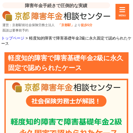
障害年金手続きで圧倒的な実績
MENU
運営：京都駅前社会保険労務士法人
「京都駅」
より
徒歩5分
面談は要事前予約
トップページ
>
軽度知的障害で障害基礎年金2級に永久固定で認められたケ
ース
軽度知的障害で障害基礎年金2級に永久
固定で認められたケース