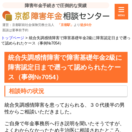
障害年金手続きで圧倒的な実績
MENU
運営：京都駅前社会保険労務士法人
「京都駅」
より
徒歩5分
面談は要事前予約
トップページ
>
統合失調感情障害で障害基礎年金2級に障害認定日まで遡っ
て認められたケース（事例№7054）
統合失調感情障害で障害基礎年金2級に
障害認定日まで遡って認められたケー
ス（事例№7054）
相談時の状況
統合失調感情障害を患っておられる、３０代後半の男
性からご相談いただきました。
ご自身で年金事務所へ行き説明を聞いたそうですが、
よくわからなかったため主治医に相談されたところ、