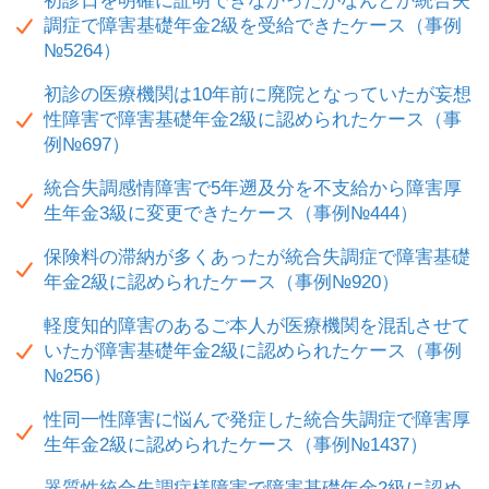
初診日を明確に証明できなかったがなんとか統合失
調症で障害基礎年金2級を受給できたケース（事例
№5264）
初診の医療機関は10年前に廃院となっていたが妄想
性障害で障害基礎年金2級に認められたケース（事
例№697）
統合失調感情障害で5年遡及分を不支給から障害厚
生年金3級に変更できたケース（事例№444）
保険料の滞納が多くあったが統合失調症で障害基礎
年金2級に認められたケース（事例№920）
軽度知的障害のあるご本人が医療機関を混乱させて
いたが障害基礎年金2級に認められたケース（事例
№256）
性同一性障害に悩んで発症した統合失調症で障害厚
生年金2級に認められたケース（事例№1437）
器質性統合失調症様障害で障害基礎年金2級に認め