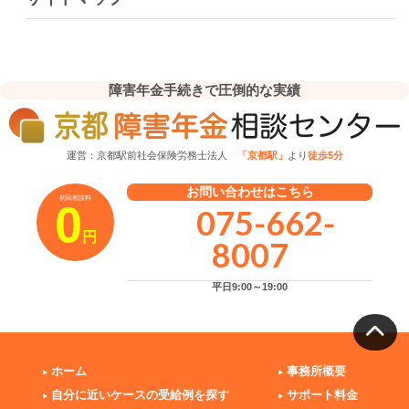
障害年金手続きで圧倒的な実績
運営：京都駅前社会保険労務士法人
「京都駅」
より
徒歩5分
お問い合わせはこちら
初回相談料
0
075-662-
円
8007
平日9:00～19:00
ホーム
事務所概要
自分に近いケースの受給例を探す
サポート料金