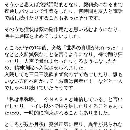
そうかと思えば突然活動的となり、腱鞘炎になるまで
夜通しパソコンで作業をしたり、何時間も友人と電話
で話し続けたりすることもあったそうです。
そのうち症状は薬の副作用だと思い込むようになり、
勝手に通院を止めてしまいました。
ところがその1年後、突然「世界の真理がわかった！」
などと支離滅裂なことを言うようになり、裸で踊り狂
ったり、大声で暴れまわったりするようになったた
め、精神病院へ入院させられました。
入院しても三日三晩飲まず食わずで過ごしたり、誰も
いない方向へ向かって「お前は何者だ！」などと一人
でしゃべり続けていたそうです。
「私は卑弥呼」「今ＮＡＳＡと通信している」と言い
だしたり、トイレ以外で用を足したりすることもあっ
たため、一時的に拘束されることもありました。
ところが数か月後に突然正気に戻り、異常が見られな