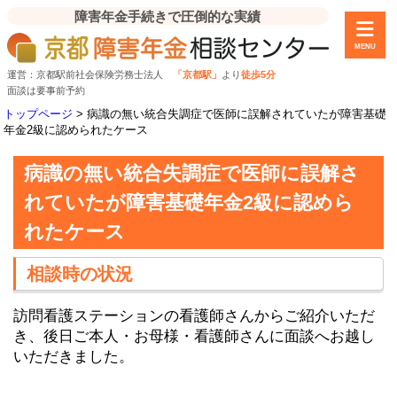
障害年金手続きで圧倒的な実績
MENU
運営：京都駅前社会保険労務士法人
「京都駅」
より
徒歩5分
面談は要事前予約
トップページ
>
病識の無い統合失調症で医師に誤解されていたが障害基礎
年金2級に認められたケース
病識の無い統合失調症で医師に誤解さ
れていたが障害基礎年金2級に認めら
れたケース
相談時の状況
訪問看護ステーションの看護師さんからご紹介いただ
き、後日ご本人・お母様・看護師さんに面談へお越し
いただきました。