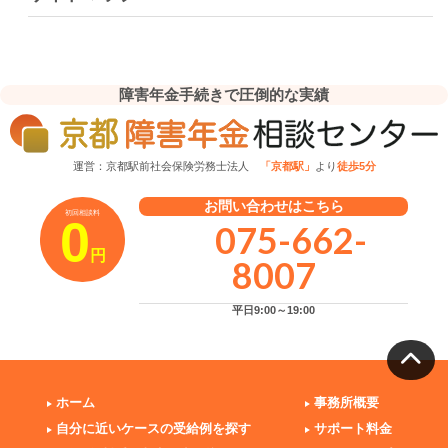
障害年金手続きで圧倒的な実績
運営：京都駅前社会保険労務士法人
「京都駅」
より
徒歩5分
お問い合わせはこちら
初回相談料
0
075-662-
円
8007
平日9:00～19:00
ホーム
事務所概要
自分に近いケースの受給例を探す
サポート料金