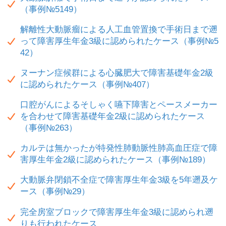
（事例№5149）
解離性大動脈瘤による人工血管置換で手術日まで遡
って障害厚生年金3級に認められたケース（事例№5
42）
ヌーナン症候群による心臓肥大で障害基礎年金2級
に認められたケース（事例№407）
口腔がんによるそしゃく嚥下障害とペースメーカー
を合わせて障害基礎年金2級に認められたケース
（事例№263）
カルテは無かったが特発性肺動脈性肺高血圧症で障
害厚生年金2級に認められたケース（事例№189）
大動脈弁閉鎖不全症で障害厚生年金3級を5年遡及ケ
ース（事例№29）
完全房室ブロックで障害厚生年金3級に認められ遡
りも行われたケース