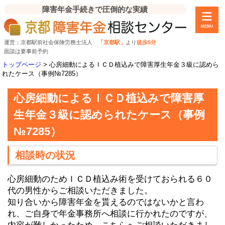
障害年金手続きで圧倒的な実績
MENU
運営：京都駅前社会保険労務士法人
「京都駅」
より
徒歩5分
面談は要事前予約
トップページ
>
心房細動によるＩＣＤ植込みで障害厚生年金３級に認めら
れたケース（事例№7285）
心房細動によるＩＣＤ植込みで障害厚
生年金３級に認められたケース（事例
№7285）
相談時の状況
心房細動のためＩＣＤ植込み術を受けておられる６０
代の男性からご相談いただきました。
知り合いから障害年金を貰えるのではないかと言わ
れ、ご自身で年金事務所へ相談に行かれたのですが、