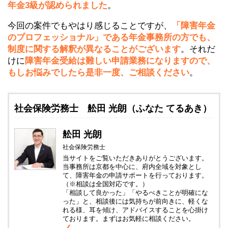
年金3級が認められました
。
今回の案件でもやはり感じることですが、
「障害年金
のプロフェッショナル」である年金事務所の方でも、
制度に関する解釈が異なることがございます
。それだ
けに
障害年金受給は難しい申請業務になりますので、
もしお悩みでしたら是非一度、ご相談ください
。
社会保険労務士 舩田 光朗（ふなた てるあき）
舩田 光朗
社会保険労務士
当サイトをご覧いただきありがとうございます。
当事務所は京都を中心に、府内全域を対象とし
て、障害年金の申請サポートを行っております。
（※相談は全国対応です。）
「相談して良かった」「やるべきことが明確にな
った」と、相談後には気持ちが前向きに、軽くな
れる様、耳を傾け、アドバイスすることを心掛け
ております。まずはお気軽に相談ください。