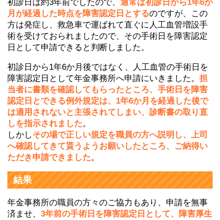
初診日は約3年前でしたので、
通常は初診日から1年6か
月が経過した時点を障害認定日とする
のですが、この
方は発症し、救急車で運ばれて直ぐに人工血管増設手
術を受けておられましたので、その手術日を障害認定
日として申請できると判断しました。
初診日から1年6か月後ではなく、人工血管の手術日を
障害認定日として年金事務所へ申請にいきました。
担
当者に書類を確認してもらったところ、手術日を障害
認定日とできる例外規定は、1年6か月を経過した後で
は適用されないと主張されてしまい、診断書の取り直
しを指示されました
。
しかし
その場で正しい規定を職員の方へ説明し、上司
へ確認してきて貰うようお願いしたところ、ご納得い
ただき申請できました
。
結果
年金事務所の職員の方々のご協力もあり、申請を無事
済ませ、
3年前の手術日を障害認定日として、障害厚生