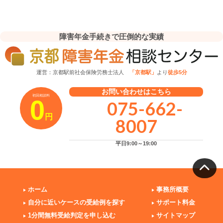
障害年金手続きで圧倒的な実績
運営：京都駅前社会保険労務士法人
「京都駅」
より
徒歩5分
お問い合わせはこちら
初回相談料
0
075-662-
円
8007
平日9:00～19:00
ホーム
事務所概要
自分に近いケースの受給例を探す
サポート料金
1分間無料受給判定を申し込む
サイトマップ