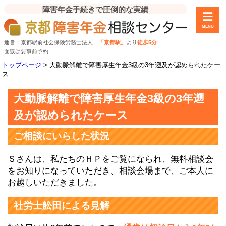
障害年金手続きで圧倒的な実績
MENU
運営：京都駅前社会保険労務士法人
「京都駅」
より
徒歩5分
面談は要事前予約
トップページ
>
大動脈解離で障害厚生年金3級の3年遡及が認められたケー
ス
大動脈解離で障害厚生年金3級の3年遡
及が認められたケース
ご相談にいらした状況
Ｓさんは、私たちのＨＰをご覧になられ、無料相談会
をお知りになっていただき、相談会場まで、ご本人に
お越しいただきました。
社労士舩田による見解