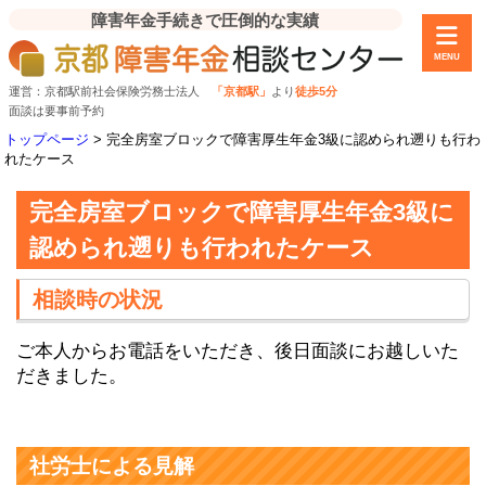
障害年金手続きで圧倒的な実績
MENU
運営：京都駅前社会保険労務士法人
「京都駅」
より
徒歩5分
面談は要事前予約
トップページ
>
完全房室ブロックで障害厚生年金3級に認められ遡りも行わ
れたケース
完全房室ブロックで障害厚生年金3級に
認められ遡りも行われたケース
相談時の状況
ご本人からお電話をいただき、後日面談にお越しいた
だきました。
社労士による見解