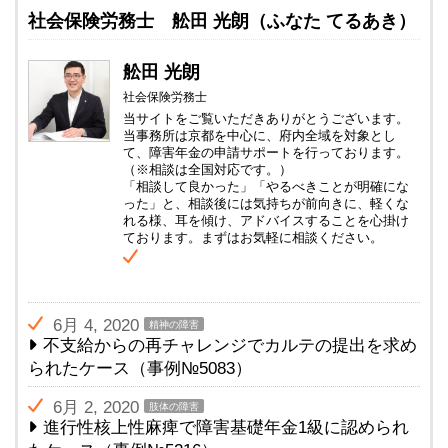
社会保険労務士 舩田 光朗（ふなた てるあき）
舩田 光朗
社会保険労務士
当サイトをご覧いただきありがとうございます。
当事務所は京都を中心に、府内全域を対象とし
て、障害年金の申請サポートを行っております。
（※相談は全国対応です。）
「相談して良かった」「やるべきことが明確にな
った」と、相談後には気持ちが前向きに、軽くな
れる様、耳を傾け、アドバイスすることを心掛け
ております。まずはお気軽に相談ください。
6月 4, 2020
精神の障害
不支給からの再チャレンジでカルテの提出を求め
られたケース（事例№5083）
6月 2, 2020
肢体の障害
進行性核上性麻痺で障害基礎年金1級に認められ