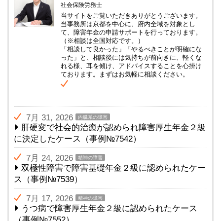
社会保険労務士
当サイトをご覧いただきありがとうございます。
当事務所は京都を中心に、府内全域を対象とし
て、障害年金の申請サポートを行っております。
（※相談は全国対応です。）
「相談して良かった」「やるべきことが明確にな
った」と、相談後には気持ちが前向きに、軽くな
れる様、耳を傾け、アドバイスすることを心掛け
ております。まずはお気軽に相談ください。
7月 31, 2026
内臓系の障害
肝硬変で社会的治癒が認められ障害厚生年金２級
に決定したケース（事例№7542）
7月 24, 2026
精神の障害
双極性障害で障害基礎年金２級に認められたケー
ス（事例№7539）
7月 17, 2026
精神の障害
うつ病で障害厚生年金２級に認められたケース
（事例№7552）