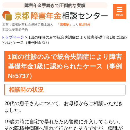
障害年金手続きで圧倒的な実績
MENU
運営：京都駅前社会保険労務士法人
「京都駅」
より
徒歩5分
面談は要事前予約
トップページ
>
1回の往診のみで統合失調症により障害基礎年金1級に認め
られたケース（事例№5737）
1回の往診のみで統合失調症により障害
基礎年金1級に認められたケース（事例
№5737）
相談時の状況
20代の息子さんについて、お母様からご相談いただき
ました。
19歳の時に自宅で暴れたため警察に介入してもらい、
その際精神病院へ連れて行かれたそうですが、病識が