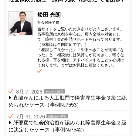
舩田 光朗
社会保険労務士
当サイトをご覧いただきありがとうございます。
当事務所は京都を中心に、府内全域を対象とし
て、障害年金の申請サポートを行っております。
（※相談は全国対応です。）
「相談して良かった」「やるべきことが明確にな
った」と、相談後には気持ちが前向きに、軽くな
れる様、耳を傾け、アドバイスすることを心掛け
ております。まずはお気軽に相談ください。
8月 7, 2026
その他の障害
直腸がんによる人工肛門で障害厚生年金３級に認
められたケース（事例№7553）
7月 31, 2026
内臓系の障害
肝硬変で社会的治癒が認められ障害厚生年金２級
に決定したケース（事例№7542）