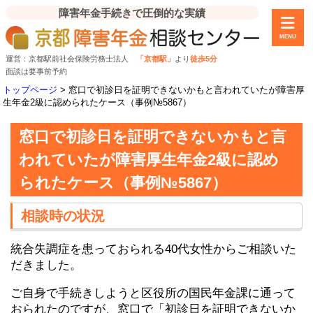
障害年金手続きで圧倒的な実績
MENU
運営：京都駅前社会保険労務士法人
「京都駅」
より
徒歩5分
面談は要事前予約
トップページ
>
窓口で初診日を証明できないかもと言われていたが障害厚
生年金2級に認められたケース（事例№5867）
窓口で初診日を証明できないかもと言
われていたが障害厚生年金2級に認め
られたケース（事例№5867）
相談時の状況
統合失調症を患っておられる40代女性からご相談いた
だきました。
ご自身で手続きしようと区役所の国民年金課に通って
おられたのですが、窓口で「初診日を証明できないか