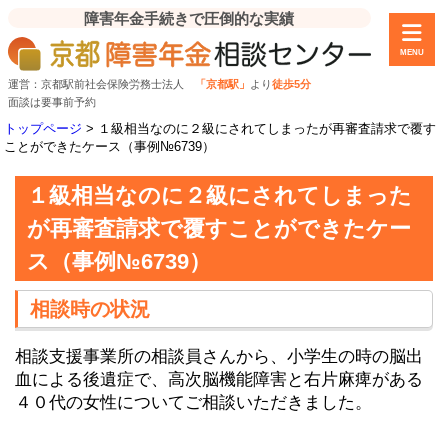
障害年金手続きで圧倒的な実績
MENU
運営：京都駅前社会保険労務士法人
「京都駅」
より
徒歩5分
面談は要事前予約
トップページ
>
１級相当なのに２級にされてしまったが再審査請求で覆す
ことができたケース（事例№6739）
１級相当なのに２級にされてしまった
が再審査請求で覆すことができたケー
ス（事例№6739）
相談時の状況
相談支援事業所の相談員さんから、小学生の時の脳出
血による後遺症で、高次脳機能障害と右片麻痺がある
４０代の女性についてご相談いただきました。