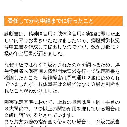
受任してから申請までに行ったこと
診断書は、精神障害用も肢体障害用も実態に即した正
しい内容でお書きいただけましたので、病歴就労状況
等申立書を作成して提出したのですが、数か月後に２
級の年金証書が届きました。
なぜ１級ではなく２級とされたのかを調べるため、厚
生労働省へ保有個人情報開示請求を行って認定調書を
確認したところ、精神障害は予想通り２級に認められ
ていましたが、肢体障害は２級ではなく３級と判断さ
れたことがわかりました。
障害認定基準において、上肢の障害は肩・肘・手首の
３大関節中、２つ以上の関節が用を廃している場合は
２級に該当するとされています。
また片方の腕の指が全く使えない場合も、２級に該当