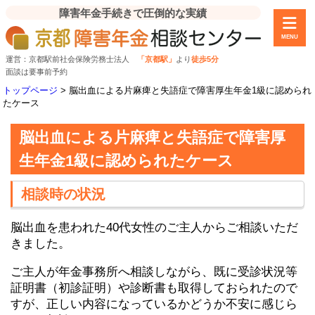
障害年金手続きで圧倒的な実績
MENU
運営：京都駅前社会保険労務士法人
「京都駅」
より
徒歩5分
面談は要事前予約
トップページ
>
脳出血による片麻痺と失語症で障害厚生年金1級に認められ
たケース
脳出血による片麻痺と失語症で障害厚
生年金1級に認められたケース
相談時の状況
脳出血を患われた40代女性のご主人からご相談いただ
きました。
ご主人が年金事務所へ相談しながら、既に受診状況等
証明書（初診証明）や診断書も取得しておられたので
すが、正しい内容になっているかどうか不安に感じら