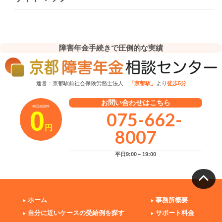
障害年金手続きで圧倒的な実績
運営：京都駅前社会保険労務士法人
「京都駅」
より
徒歩5分
お問い合わせはこちら
初回相談料
0
075-662-
円
8007
平日9:00～19:00
ホーム
事務所概要
自分に近いケースの受給例を探す
サポート料金