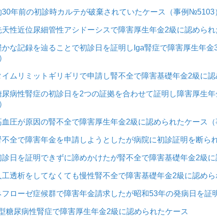
約30年前の初診時カルテが破棄されていたケース（事例№5103
先天性近位尿細管性アシドーシスで障害厚生年金2級に認められた
僅かな記録を辿ることで初診日を証明しIga腎症で障害厚生年金
5）
タイムリミットギリギリで申請し腎不全で障害基礎年金2級に認
糖尿病性腎症の初診日を2つの証拠を合わせて証明し障害厚生年
5）
高血圧が原因の腎不全で障害厚生年金2級に認められたケース（事
腎不全で障害年金を申請しようとしたが病院に初診証明を断られ
初診日を証明できずに諦めかけたが腎不全で障害基礎年金2級に
人工透析をしてなくても慢性腎不全で障害基礎年金2級に認めら
ネフローゼ症候群で障害年金請求したが昭和53年の発病日を証
Ⅱ型糖尿病性腎症で障害厚生年金2級に認められたケース