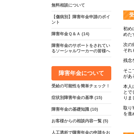
無料相談について
受
【傷病別】障害年金申請のポイ
ント
初め
障害年金Ｑ＆Ａ
(14)
めた
次の
障害年金のサポートをされてい
それ
るソーシャルワーカーの皆様へ
残念
そこ
障害年金について
があ
受給の可能性を簡単チェック！
本人
とで
症状別障害年金の基準
(15)
りま
取り
障害年金の基礎知識
(10)
を進
お客様からの相談内容一覧
(5)
人工透析で障害年金の申請をお