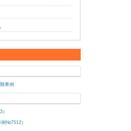
）
難事例
3）
№7512）