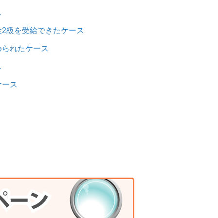
ス
2級を受給できたケース
められたケース
ス
ケース