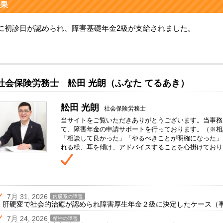
果
に初診日が認められ、障害基礎年金2級が支給されました。
社会保険労務士 舩田 光朗（ふなた てるあき）
舩田 光朗
社会保険労務士
当サイトをご覧いただきありがとうございます。当事務
て、障害年金の申請サポートを行っております。（※相
「相談して良かった」「やるべきことが明確になった」
れる様、耳を傾け、アドバイスすることを心掛けており
7月 31, 2026
内臓系の障害
肝硬変で社会的治癒が認められ障害厚生年金２級に決定したケース（事例
7月 24, 2026
精神の障害