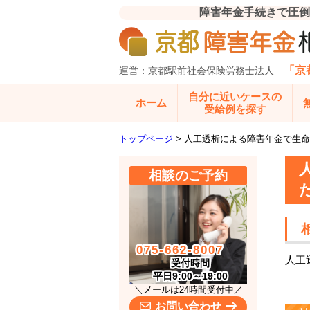
障害年金手続きで圧倒
「京
運営：京都駅前社会保険労務士法人
自分に近いケースの
ホーム
受給例を探す
トップページ
>
人工透析による障害年金で生命
相談のご予約
075-662-8007
人工
受付時間
平日9:00～19:00
＼メールは24時間受付中／
お問い合わせ