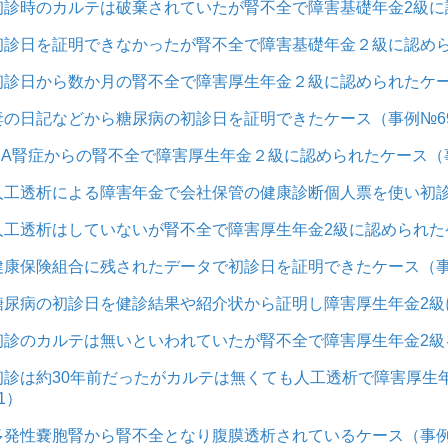
初診時のカルテは破棄されていたが腎不全で障害基礎年金2級に認
初診日を証明できなかったが腎不全で障害基礎年金２級に認めら
初診日から数か月の腎不全で障害厚生年金２級に認められたケース
妻の日記などから糖尿病の初診日を証明できたケース（事例№69
IgA腎症からの腎不全で障害厚生年金２級に認められたケース（事
人工透析による障害年金で会社保管の健康診断個人票を使い初診
人工透析はしていないが腎不全で障害厚生年金2級に認められたケ
健康保険組合に残されたデータで初診日を証明できたケース（事例
糖尿病の初診日を健診結果や紹介状から証明し障害厚生年金2級に
初診のカルテは無いといわれていたが腎不全で障害厚生年金2級を
初診は約30年前だったがカルテは無くても人工透析で障害厚生年
1）
多発性嚢胞腎から腎不全となり腹膜透析されているケース（事例№