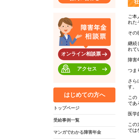
社
ご本
れた
その
継続
れて
オンライン相談票
障害
アクセス
つま
さら
す。
はじめての方へ
この
であ
トップページ
医学
受給事例一覧
この
では
マンガでわかる障害年金