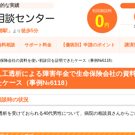
的な実績
初回相談料
0
円
都駅」
徒歩5分
より
無料相談
サポート料金
【傷病別】申請のポイント
講演
保険会社の資料を使い初診日を証明できたケース（事例№6118）
人工透析による障害年金で生命保険会社の資
たケース（事例№6118）
相談時の状況
透析を受けておられる40代男性について、病院の相談員さんから