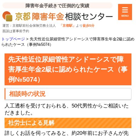
障害年金手続きで圧倒的な実績
MENU
運営：京都駅前社会保険労務士法人
「京都駅」
より
徒歩5分
面談は要事前予約
トップページ
>
先天性近位尿細管性アシドーシスで障害厚生年金2級に認め
られたケース（事例№5074）
先天性近位尿細管性アシドーシスで障
害厚生年金2級に認められたケース（事
例№5074）
相談時の状況
人工透析を受けておられる、50代男性からご相談いた
だきました。
社労士による見解
詳しくお話を伺ってみると、約20年前にお子さんが先