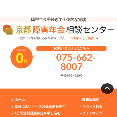
障害年金手続きで圧倒的な実績
運営：京都駅前社会保険労務士法人
「京都駅」
より
徒歩5分
お問い合わせはこちら
初回相談料
0
075-662-
円
8007
平日9:00～19:00
ホーム
事務所概要
自分に近いケースの受給例を探す
サポート料金
1分間無料受給判定を申し込む
サイトマップ