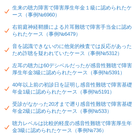
生来の聴力障害で障害厚生年金１級に認められたケ
ース（事例№6960）
右前庭神経鞘腫による片耳難聴で障害手当金に認め
られたケース（事例№6479）
音を認識できないのに他覚的検査では反応があった
ため詐聴を疑われていたケース（事例№5312）
左耳の聴力は60デシベルだったが感音性難聴で障害
厚生年金3級に認められたケース（事例№5391）
40年以上前の初診日を証明し感音性難聴で障害基礎
年金1級に認められたケース（事例№5191）
受診がなかった20才まで遡り感音性難聴で障害基礎
年金2級に認められたケース（事例№533）
聴力レベルは比較的軽度の感音性難聴で障害厚生年
金3級に認められたケース（事例№736）