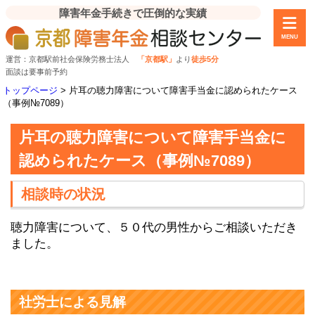
障害年金手続きで圧倒的な実績
MENU
運営：京都駅前社会保険労務士法人
「京都駅」
より
徒歩5分
面談は要事前予約
トップページ
>
片耳の聴力障害について障害手当金に認められたケース
（事例№7089）
片耳の聴力障害について障害手当金に
認められたケース（事例№7089）
相談時の状況
聴力障害について、５０代の男性からご相談いただき
ました。
社労士による見解