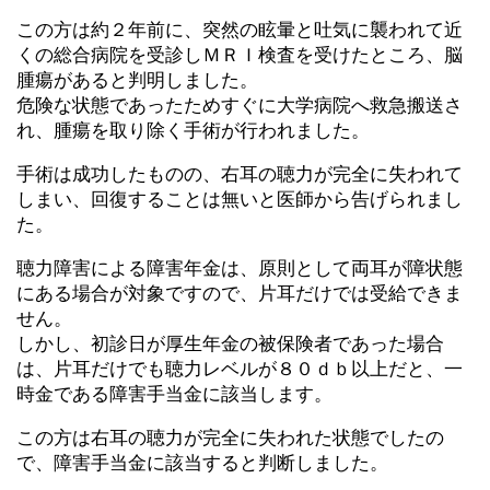
この方は約２年前に、突然の眩暈と吐気に襲われて近
くの総合病院を受診しＭＲＩ検査を受けたところ、脳
腫瘍があると判明しました。
危険な状態であったためすぐに大学病院へ救急搬送さ
れ、腫瘍を取り除く手術が行われました。
手術は成功したものの、右耳の聴力が完全に失われて
しまい、回復することは無いと医師から告げられまし
た。
聴力障害による障害年金は、原則として両耳が障状態
にある場合が対象ですので、片耳だけでは受給できま
せん。
しかし、初診日が厚生年金の被保険者であった場合
は、片耳だけでも聴力レベルが８０ｄｂ以上だと、一
時金である障害手当金に該当します。
この方は右耳の聴力が完全に失われた状態でしたの
で、障害手当金に該当すると判断しました。