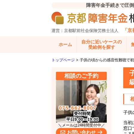
障害年金手続きで圧倒
「京
運営：京都駅前社会保険労務士法人
自分に近いケースの
ホーム
受給例を探す
トップページ
>
子供の頃からの感音性難聴で初
相談のご予約
075-662-8007
子供
受付時間
平日9:00～19:00
当初
＼メールは24時間受付中／
窓口
お問い合わせ
ころ