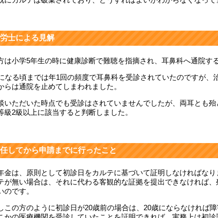
労士による見解
方は小学5年生の時に健康診断で難聴を指摘され、耳鼻科へ通院す
歳になる頃までは年1回の頻度で耳鼻科を受診されていたのですが、
からは通院を止めてしまわれました。
談いただいた時点でも受診はされていませんでしたが、両耳とも殆
等級2級以上に該当すると判断しました。
任してから申請までに行ったこと
年金は、原則として初診日をカルテに基づいて証明しなければなり
テが無い場合は、それに代わる客観的な証拠を提出できなければ、
いのです。
しこの方のように初診日が20歳前の場合は、20歳にならなければ障
こかの医療機関を受診していたことを証明できれば、実務上は初診