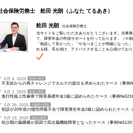
社会保険労務士 舩田 光朗（ふなた てるあき）
舩田 光朗
社会保険労務士
当サイトをご覧いただきありがとうございます。当事務
て、障害年金の申請サポートを行っております。（※相
「相談して良かった」「やるべきことが明確になった」
れる様、耳を傾け、アドバイスすることを心掛けており
6月 4, 2020
精神の障害
不支給からの再チャレンジでカルテの提出を求められたケース（事例№5
6月 2, 2020
肢体の障害
進行性核上性麻痺で障害基礎年金1級に認められたケース（事例№521
5月 26, 2020
内臓系の障害
初診が20年前の慢性呼吸不全で障害厚生年金2級に認められたケース（
5月 18, 2020
精神の障害
幼少期の脳腫瘍が原因で高次脳機能障害となったケース（事例№5120