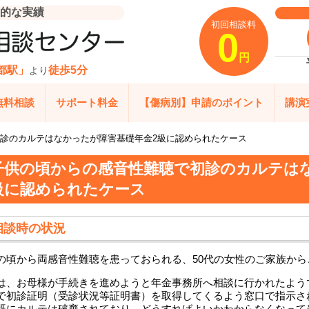
的な実績
初回相談料
0
円
都駅」
徒歩5分
より
無料相談
サポート料金
【傷病別】申請のポイント
講演
診のカルテはなかったが障害基礎年金2級に認められたケース
子供の頃からの感音性難聴で初診のカルテは
級に認められたケース
相談時の状況
の頃から両感音性難聴を患っておられる、50代の女性のご家族か
は、お母様が手続きを進めようと年金事務所へ相談に行かれたよう
で初診証明（受診状況等証明書）を取得してくるよう窓口で指示さ
既にカルテは破棄されており、どうすればよいかわからなくなって