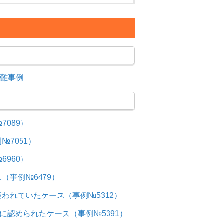
難事例
089）
7051）
960）
事例№6479）
われていたケース（事例№5312）
に認められたケース（事例№5391）