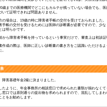
20歳までの医療機関でどこにもカルテが残っていない場合でも、
づいて証明できれば問題ありません。
方の場合は、19歳の時に障害者手帳の交付を受けておられました。
者手帳の交付を受けるためには医師の診断書が必要ですので、少な
とは明らかです。
歳前から障害者手帳を持っているという事実だけで、審査上は初診
書作成の際は、医師に正しい診断書の書き方をご認識いただけるよ
た。
果
、障害基礎年金2級に決まりました。
したように、年金事務所の相談窓口で求められた書類が揃わなくて
し窓口では原則通りの提出物を求められますので、混乱してしまわ
ことをお勧めします。