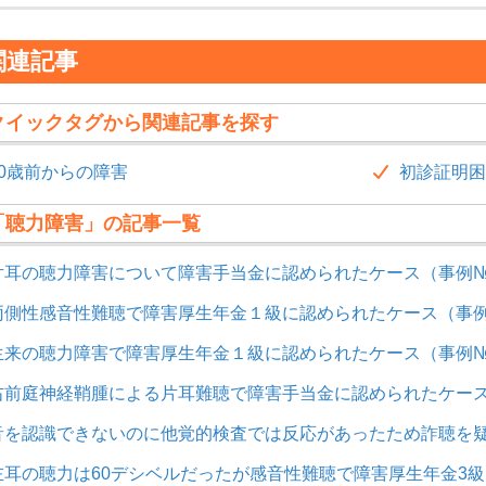
関連記事
クイックタグから関連記事を探す
20歳前からの障害
初診証明困
「聴力障害」の記事一覧
片耳の聴力障害について障害手当金に認められたケース（事例№7
両側性感音性難聴で障害厚生年金１級に認められたケース（事例№
生来の聴力障害で障害厚生年金１級に認められたケース（事例№6
右前庭神経鞘腫による片耳難聴で障害手当金に認められたケース（
音を認識できないのに他覚的検査では反応があったため詐聴を疑
左耳の聴力は60デシベルだったが感音性難聴で障害厚生年金3級