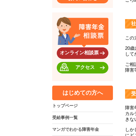
社
この
20
オンライン相談票
して
ご相
アクセス
障害
はじめての方へ
受
トップページ
障害
カル
受給事例一覧
きな
マンガでわかる障害年金
しか
にど