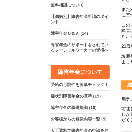
無料相談について
また
に基
【傷病別】障害年金申請のポイ
ント
この
障害
障害年金Ｑ＆Ａ
(14)
たこ
障害年金のサポートをされてい
20
るソーシャルワーカーの皆様へ
診断
まし
障害年金について
受給の可能性を簡単チェック！
結
症状別障害年金の基準
(15)
無事
障害年金の基礎知識
(10)
前述
しか
お客様からの相談内容一覧
(5)
だく
人工透析で障害年金の申請をお