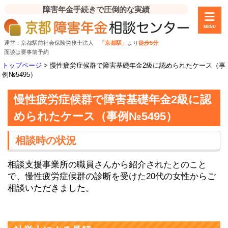
障害年金手続きで圧倒的な実績
MENU
運営：京都駅前社会保険労務士法人
「京都駅」
より
徒歩5分
面談は要事前予約
トップページ
>
慢性疲労症候群で障害基礎年金2級に認められたケース（事
例№5495）
慢性疲労症候群で障害基礎年金2級に認
められたケース（事例№5495）
相談時の状況
相談支援事業所の職員さんから紹介されたとのこと
で、慢性疲労症候群の診断を受けた20代の女性からご
相談いただきました。