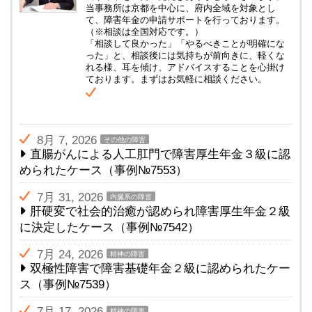
当事務所は京都を中心に、府内全域を対象とし
て、障害年金の申請サポートを行っております。
（※相談は全国対応です。）
「相談して良かった」「やるべきことが明確にな
った」と、相談後には気持ちが前向きに、軽くな
れる様、耳を傾け、アドバイスすることを心掛け
ております。まずはお気軽に相談ください。
8月 7, 2026
その他の障害
直腸がんによる人工肛門で障害厚生年金３級に認
められたケース（事例№7553）
7月 31, 2026
内臓系の障害
肝硬変で社会的治癒が認められ障害厚生年金２級
に決定したケース（事例№7542）
7月 24, 2026
精神の障害
双極性障害で障害基礎年金２級に認められたケー
ス（事例№7539）
7月 17, 2026
精神の障害