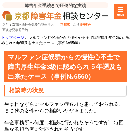
障害年金手続きで圧倒的な実績
MENU
運営：京都駅前社会保険労務士法人
「京都駅」
より
徒歩5分
面談は要事前予約
トップページ
>
マルファン症候群からの慢性心不全で障害厚生年金3級に認
められ５年遡及も出来たケース（事例№6560）
マルファン症候群からの慢性心不全で
障害厚生年金3級に認められ５年遡及も
出来たケース（事例№6560）
相談時の状況
生まれながらにマルファン症候群を患っておられる、
５０代の女性からご相談いただきました。
年金事務所へ何度も相談に行かれたそうですが、毎回
異なる担当者に対応されたそうです。