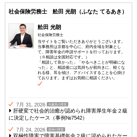
社会保険労務士 舩田 光朗（ふなた てるあき）
舩田 光朗
社会保険労務士
当サイトをご覧いただきありがとうございます。
当事務所は京都を中心に、府内全域を対象とし
て、障害年金の申請サポートを行っております。
（※相談は全国対応です。）
「相談して良かった」「やるべきことが明確にな
った」と、相談後には気持ちが前向きに、軽くな
れる様、耳を傾け、アドバイスすることを心掛け
ております。まずはお気軽に相談ください。
7月 31, 2026
内臓系の障害
肝硬変で社会的治癒が認められ障害厚生年金２級
に決定したケース（事例№7542）
7月 24, 2026
精神の障害
双極性障害で障害基礎年金２級に認められたケー