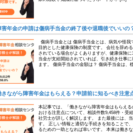
障害年金の申請は傷病手当金の終了後や退職後でいいの
傷病手当金とは 傷病手当金とは、病気や怪我
目的とした健康保険の制度です。 会社を辞め
されている場合がよくありますが、健康保険に
当金が支給開始されていれば、引き続き仕事に
ます。 傷病手当金の金額は？ 傷病手当金は、標準
働きながら障害年金はもらえる？申請前に知るべき注意
本記事では、「働きながら障害年金はもらえる
おける注意点について、相談件数9,458件・受給決
社労士が詳しく解説します。 また最後には、
す。 正しい情報と適切な手続きを知ることで
るための一助となれば幸いです。 本来は働きなが