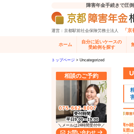
障害年金手続きで圧倒
「京
運営：京都駅前社会保険労務士法人
自分に近いケースの
ホーム
受給例を探す
トップページ
>
Uncategorized
U
相談のご予約
075-662-8007
受付時間
平日9:00～19:00
＼メールは24時間受付中／
お問い合わせ