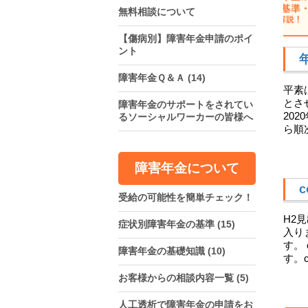
無料相談について
【傷病別】障害年金申請のポイ
ント
障害年金Ｑ＆Ａ
(14)
平素
とさ
障害年金のサポートをされてい
20
るソーシャルワーカーの皆様へ
ら順
障害年金について
c
受給の可能性を簡単チェック！
H2
症状別障害年金の基準
(15)
入り
す。
障害年金の基礎知識
(10)
す。c
お客様からの相談内容一覧
(5)
人工透析で障害年金の申請をお