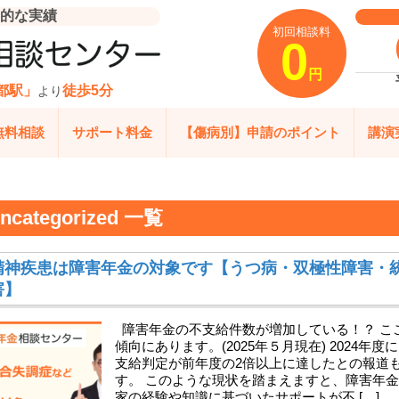
的な実績
初回相談料
0
円
都駅」
徒歩5分
より
無料相談
サポート料金
【傷病別】申請のポイント
講演
ncategorized 一覧
精神疾患は障害年金の対象です【うつ病・双極性障害・
害】
障害年金の不支給件数が増加している！？ こ
傾向にあります。(2025年５月現在) 2024
支給判定が前年度の2倍以上に達したとの報道
す。 このような現状を踏まえますと、障害年
家の経験や知識に基づいたサポートが不 […]