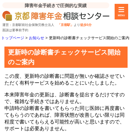
障害年金手続きで圧倒的な実績
MENU
運営：京都駅前社会保険労務士法人
「京都駅」
より
徒歩5分
面談は要事前予約
トップページ
>
お知らせ
>
更新時の診断書チェックサービス開始のご案内
更新時の診断書チェックサービス開始
のご案内
この度、更新時の診断書に問題が無いか確認させてい
ただく有料サービスを始めることにいたしました。
本来障害年金の更新は、診断書を提出するだけですの
で、複雑な手続きではありません。
申請時の診断書を書いてもらった同じ医師に再度書い
てもらうのであれば、障害状態が改善しない限りは同
程度で書いてもらえる可能性が高いと思いますので、
サポートは必要ありません。