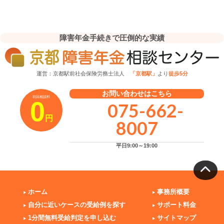
障害年金手続きで圧倒的な実績
運営：京都駅前社会保険労務士法人
「京都駅」
より
徒歩5分
お問い合わせはこちら
初回相談料
0
075-662-
円
8007
平日9:00～19:00
ホーム
事務所概要
自分に近いケースの受給例を探す
サポート料金
1分間無料受給判定を申し込む
サイトマップ