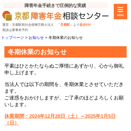
障害年金手続きで圧倒的な実績
MENU
運営：京都駅前社会保険労務士法人
「京都駅」
より
徒歩5分
面談は要事前予約
トップページ
>
お知らせ
>
冬期休業のお知らせ
冬期休業のお知らせ
平素はひとかたならぬご厚情にあずかり、心から御礼
申し上げます。
当法人では以下の期間を、冬期休業とさせていただき
ます。
ご迷惑をおかけしますが、ご了承のほどよろしくお願
いします。
休業期間：2024年12月28日（土）～2025年1月5日
（日）