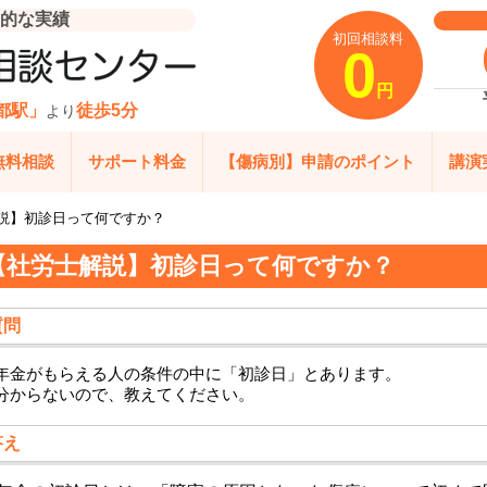
的な実績
初回相談料
0
円
都駅」
徒歩5分
より
無料相談
サポート料金
【傷病別】申請のポイント
講演
説】初診日って何ですか？
【社労士解説】初診日って何ですか？
質問
年金がもらえる人の条件の中に「初診日」とあります。
分からないので、教えてください。
答え