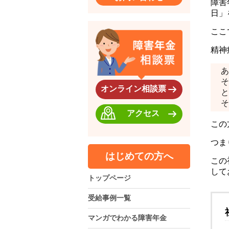
障害
日」
ここ
精神
あ
そ
オンライン相談票
と
そ
アクセス
この
つま
はじめての方へ
この
して
トップページ
受給事例一覧
マンガでわかる障害年金