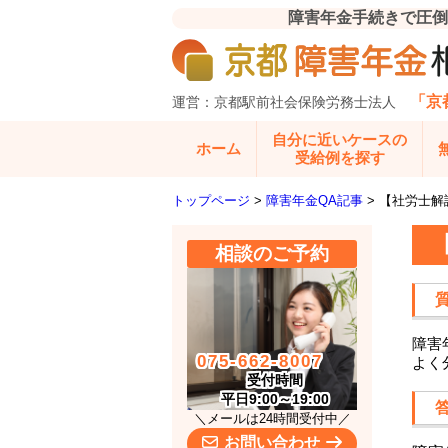
障害年金手続きで圧倒
「京
運営：京都駅前社会保険労務士法人
自分に近いケースの
ホーム
受給例を探す
トップページ
>
障害年金QA記事
>
【社労士解
相談のご予約
障害
075-662-8007
よく
受付時間
平日9:00～19:00
＼メールは24時間受付中／
お問い合わせ